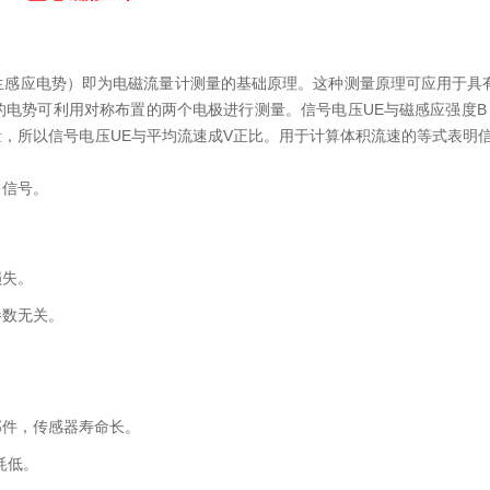
生感应电势）即为电磁流量计测量的基础原理。这种测量原理可应用于具
电势可利用对称布置的两个电极进行测量。信号电压UE与磁感应强度B
量，所以信号电压UE与平均流速成V正比。用于计算体积流速的等式表明信
出信号。
损失。
参数无关。
部件，传感器寿命长。
耗低。