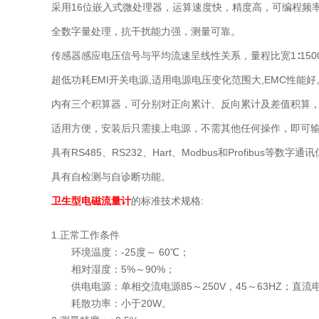
采用16位嵌入式微处理器，运算速度快，精度高，可编程频
全数字量处理，抗干扰能力强，测量可靠。
传感器感应电压信号与平均流速呈线性关系，量程比宽1∶150
超低功耗EMI开关电源,适用电源电压变化范围大,EMC性能好
内有三个积算器，可分别对正向累计、反向累计及差值积算，
适用方便，安装后只需接上电源，不需其他任何操作，即可
具有RS485、RS232、Hart、Modbus和Profibus等数字
具有自检测与自诊断功能。
卫生型电磁流量计
的标准技术规格:
1.正常工作条件
环境温度：-25度～ 60℃；
相对湿度：5%～90%；
供电电源：单相交流电源85～250V，45～63HZ；直流电源
耗散功率：小于20W。