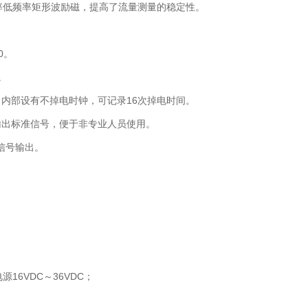
率低频率矩形波励磁，提高了流量测量的稳定性。
0。
。
内部设有不掉电时钟，可记录16次掉电时间。
输出标准信号，便于非专业人员使用。
通讯信号输出。
16VDC～36VDC；