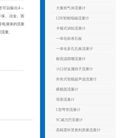
还可以输出4～
大量程气体流量计
环保、冶金、医
LDE智能电磁流量计
导电液体的流量
卡箍式涡轮流量计
积流量。
一体化标准孔板
一体化多孔孔板流量计
耐高温喷嘴流量计
小口径金属转子流量计
外夹式智能超声波流量计
横截面流量计
塔形流量计
L型弯管流量计
SC威力巴流量计
高精度科里奥利质量流量计