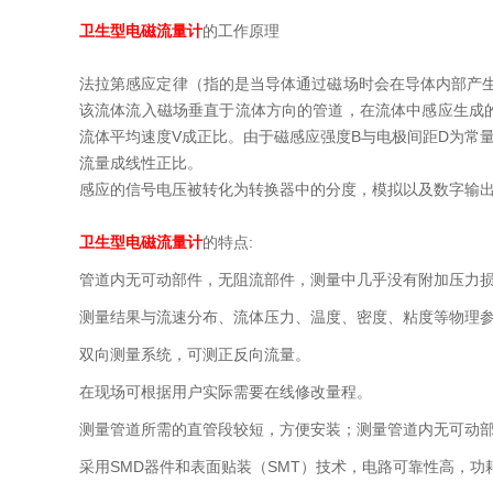
卫生型电磁流量计
的工作原理
法拉第感应定律（指的是当导体通过磁场时会在导体内部产
该流体流入磁场垂直于流体方向的管道，在流体中感应生成的
流体平均速度V成正比。由于磁感应强度B与电极间距D为常
流量成线性正比。
感应的信号电压被转化为转换器中的分度，模拟以及数字输
卫生型电磁流量计
的特点:
管道内无可动部件，无阻流部件，测量中几乎没有附加压力
测量结果与流速分布、流体压力、温度、密度、粘度等物理
双向测量系统，可测正反向流量。
在现场可根据用户实际需要在线修改量程。
测量管道所需的直管段较短，方便安装；测量管道内无可动
采用SMD器件和表面贴装（SMT）技术，电路可靠性高，功